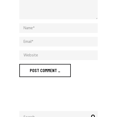
POST COMMENT
_
Search