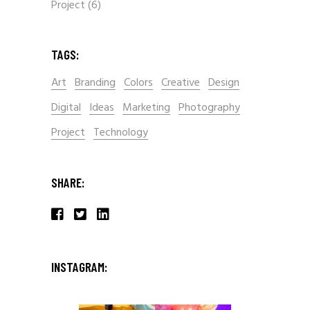
Project
(6)
TAGS:
Art
Branding
Colors
Creative
Design
Digital
Ideas
Marketing
Photography
Project
Technology
SHARE:
INSTAGRAM: