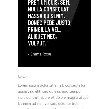
PRETIUM QUIS, SEM.
NULLA CONSEQUAT
MASSA QUISENIM.
DONEC PEDE JUSTO,
FRINGILLA VEL,
ALIQUET NEC,
VULPUT."
- Emma Rose
News
Lorem ipsum dolor sit amet, consectetur
adipiscing elit, sed do eiusmod tempor
incididunt ut labore et dolore magna aliqua.
Ut enim ad inim veniam, quis nostrud