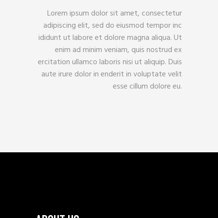
Lorem ipsum dolor sit amet, consectetur
adipiscing elit, sed do eiusmod tempor inc
ididunt ut labore et dolore magna aliqua. Ut
enim ad minim veniam, quis nostrud ex
ercitation ullamco laboris nisi ut aliquip. Duis
aute irure dolor in enderit in voluptate velit
esse cillum dolore eu.