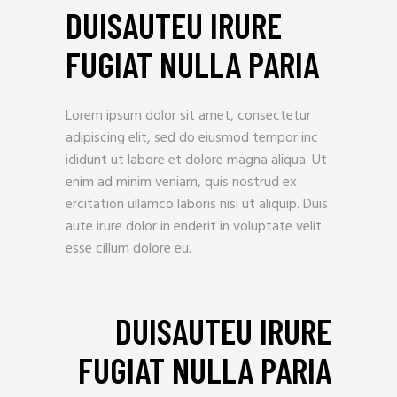
DUISAUTEU IRURE
FUGIAT NULLA PARIA
Lorem ipsum dolor sit amet, consectetur
adipiscing elit, sed do eiusmod tempor inc
ididunt ut labore et dolore magna aliqua. Ut
enim ad minim veniam, quis nostrud ex
ercitation ullamco laboris nisi ut aliquip. Duis
aute irure dolor in enderit in voluptate velit
esse cillum dolore eu.
DUISAUTEU IRURE
FUGIAT NULLA PARIA