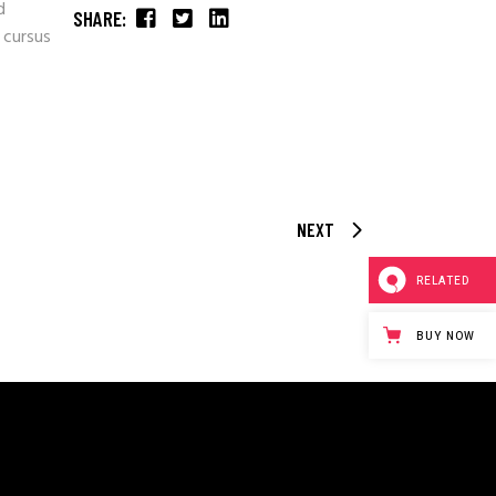
d
SHARE:
 cursus
NEXT
RELATED
BUY NOW