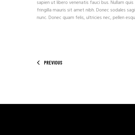
sapien ut libero venenatis fauci bus. Nullam quis
fringilla mauris sit amet nibh. Donec sodales sa
nunc. Donec quam felis, ultricies nec, pellen es
PREVIOUS