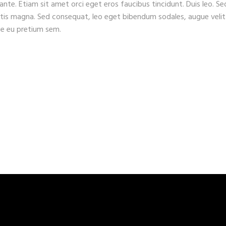
 ante. Etiam sit amet orci eget eros faucibus tincidunt. Duis leo. Se
gitis magna. Sed consequat, leo eget bibendum sodales, augue velit
que eu pretium sem.