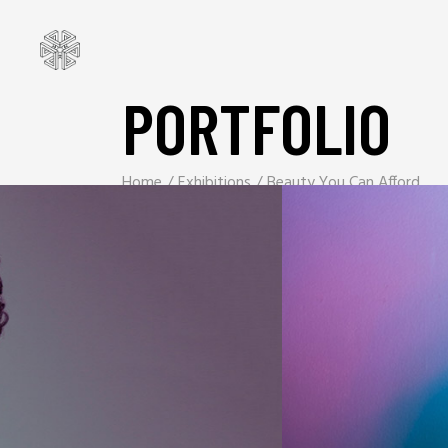
PORTFOLIO
Home
Exhibitions
Beauty You Can Afford