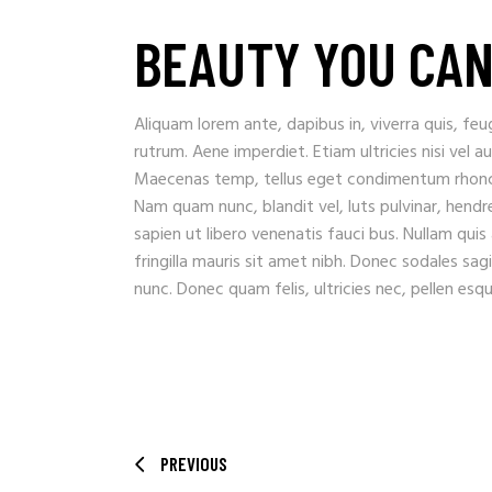
BEAUTY YOU CAN
Aliquam lorem ante, dapibus in, viverra quis, feug
rutrum. Aene imperdiet. Etiam ultricies nisi vel a
Maecenas temp, tellus eget condimentum rhoncu
Nam quam nunc, blandit vel, luts pulvinar, hendr
sapien ut libero venenatis fauci bus. Nullam quis
fringilla mauris sit amet nibh. Donec sodales sa
nunc. Donec quam felis, ultricies nec, pellen es
PREVIOUS