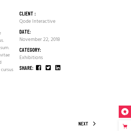
CLIENT :
Qode Interactive
DATE:
e
November 22, 2018
us.
psum.
CATEGORY:
 vitae
Exhibitions
d
SHARE:
 cursus
NEXT