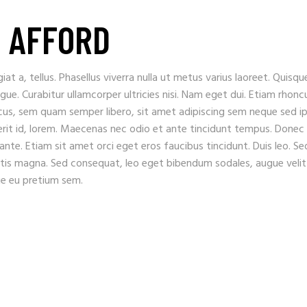
 AFFORD
iat a, tellus. Phasellus viverra nulla ut metus varius laoreet. Quisqu
ugue. Curabitur ullamcorper ultricies nisi. Nam eget dui. Etiam rhonc
s, sem quam semper libero, sit amet adipiscing sem neque sed i
erit id, lorem. Maecenas nec odio et ante tincidunt tempus. Donec
 ante. Etiam sit amet orci eget eros faucibus tincidunt. Duis leo. Se
gitis magna. Sed consequat, leo eget bibendum sodales, augue velit
que eu pretium sem.