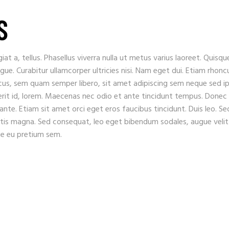
S
iat a, tellus. Phasellus viverra nulla ut metus varius laoreet. Quisqu
ugue. Curabitur ullamcorper ultricies nisi. Nam eget dui. Etiam rhonc
s, sem quam semper libero, sit amet adipiscing sem neque sed i
erit id, lorem. Maecenas nec odio et ante tincidunt tempus. Donec
 ante. Etiam sit amet orci eget eros faucibus tincidunt. Duis leo. Se
gitis magna. Sed consequat, leo eget bibendum sodales, augue velit
que eu pretium sem.