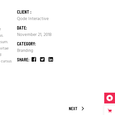
CLIENT :
Qode Interactive
DATE:
e
November 21, 2018
us.
psum.
CATEGORY:
 vitae
Branding
d
SHARE:
 cursus
NEXT